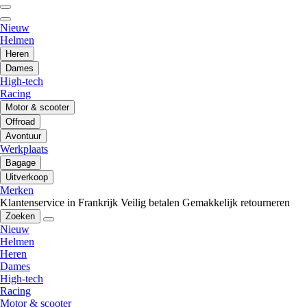
Nieuw
Helmen
Heren
Dames
High-tech
Racing
Motor & scooter
Offroad
Avontuur
Werkplaats
Bagage
Uitverkoop
Merken
Klantenservice in Frankrijk
Veilig betalen
Gemakkelijk retourneren
Zoeken
Nieuw
Helmen
Heren
Dames
High-tech
Racing
Motor & scooter