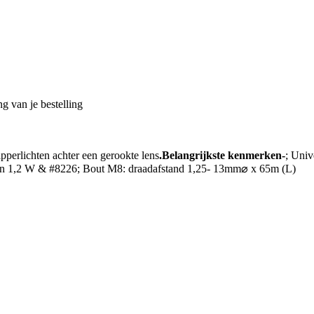
g van je bestelling
perlichten achter een gerookte lens
.Belangrijkste kenmerken-
; Univ
gen 1,2 W & #8226; Bout M8: draadafstand 1,25- 13mm⌀ x 65m (L)