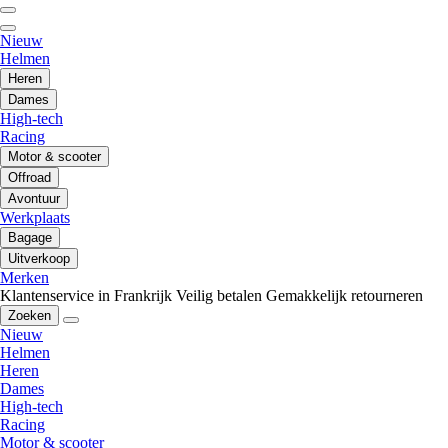
Nieuw
Helmen
Heren
Dames
High-tech
Racing
Motor & scooter
Offroad
Avontuur
Werkplaats
Bagage
Uitverkoop
Merken
Klantenservice in Frankrijk
Veilig betalen
Gemakkelijk retourneren
Zoeken
Nieuw
Helmen
Heren
Dames
High-tech
Racing
Motor & scooter