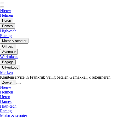
Nieuw
Helmen
Heren
Dames
High-tech
Racing
Motor & scooter
Offroad
Avontuur
Werkplaats
Bagage
Uitverkoop
Merken
Klantenservice in Frankrijk
Veilig betalen
Gemakkelijk retourneren
Zoeken
Nieuw
Helmen
Heren
Dames
High-tech
Racing
Motor & scooter