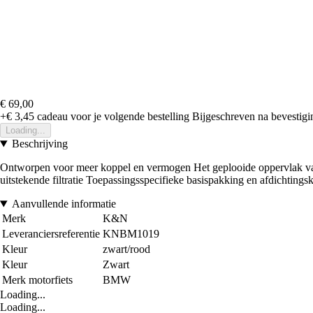
€ 69,00
+€ 3,45
cadeau voor je volgende bestelling
Bijgeschreven na bevestigin
Loading...
Beschrijving
Ontworpen voor meer koppel en vermogen Het geplooide oppervlak van h
uitstekende filtratie Toepassingsspecifieke basispakking en afdichting
Aanvullende informatie
Merk
K&N
Leveranciersreferentie
KNBM1019
Kleur
zwart/rood
Kleur
Zwart
Merk motorfiets
BMW
Loading...
Loading...