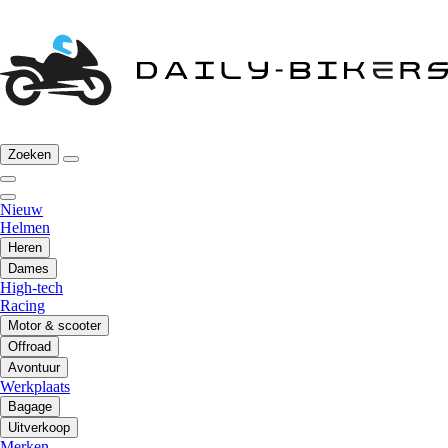
Zoeken
Nieuw
Helmen
Heren
Dames
High-tech
Racing
Motor & scooter
Offroad
Avontuur
Werkplaats
Bagage
Uitverkoop
Merken