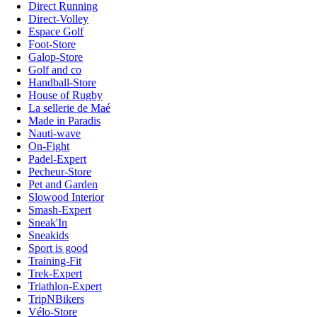
Direct Running
Direct-Volley
Espace Golf
Foot-Store
Galop-Store
Golf and co
Handball-Store
House of Rugby
La sellerie de Maé
Made in Paradis
Nauti-wave
On-Fight
Padel-Expert
Pecheur-Store
Pet and Garden
Slowood Interior
Smash-Expert
Sneak'In
Sneakids
Sport is good
Training-Fit
Trek-Expert
Triathlon-Expert
TripNBikers
Vélo-Store