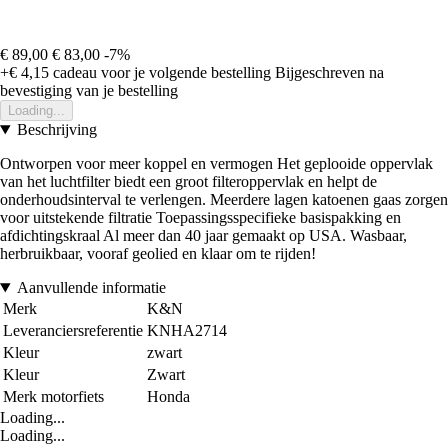
€ 89,00
€ 83,00
-7%
+€ 4,15
cadeau voor je volgende bestelling
Bijgeschreven na
bevestiging van je bestelling
Loading...
Beschrijving
Ontworpen voor meer koppel en vermogen Het geplooide oppervlak
van het luchtfilter biedt een groot filteroppervlak en helpt de
onderhoudsinterval te verlengen. Meerdere lagen katoenen gaas zorgen
voor uitstekende filtratie Toepassingsspecifieke basispakking en
afdichtingskraal Al meer dan 40 jaar gemaakt op USA. Wasbaar,
herbruikbaar, vooraf geolied en klaar om te rijden!
Aanvullende informatie
Merk
K&N
Leveranciersreferentie
KNHA2714
Kleur
zwart
Kleur
Zwart
Merk motorfiets
Honda
Loading...
Loading...