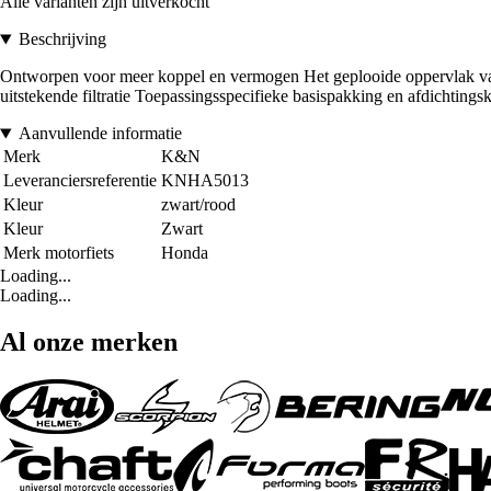
Alle varianten zijn uitverkocht
Beschrijving
Ontworpen voor meer koppel en vermogen Het geplooide oppervlak van h
uitstekende filtratie Toepassingsspecifieke basispakking en afdichting
Aanvullende informatie
Merk
K&N
Leveranciersreferentie
KNHA5013
Kleur
zwart/rood
Kleur
Zwart
Merk motorfiets
Honda
Loading...
Loading...
Al onze merken