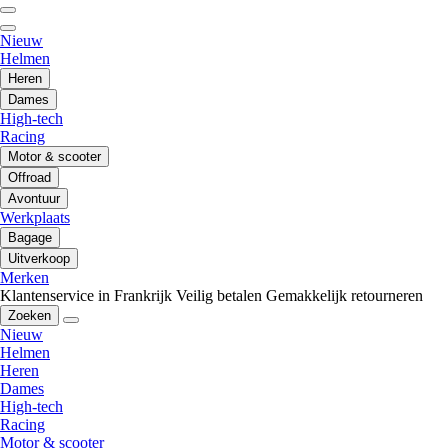
Nieuw
Helmen
Heren
Dames
High-tech
Racing
Motor & scooter
Offroad
Avontuur
Werkplaats
Bagage
Uitverkoop
Merken
Klantenservice in Frankrijk
Veilig betalen
Gemakkelijk retourneren
Zoeken
Nieuw
Helmen
Heren
Dames
High-tech
Racing
Motor & scooter