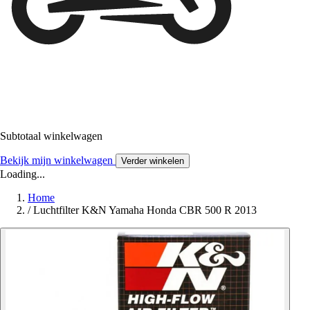
Subtotaal winkelwagen
Bekijk mijn winkelwagen
Verder winkelen
Loading...
Home
/
Luchtfilter K&N Yamaha Honda CBR 500 R 2013