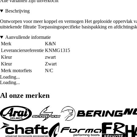
Alle varianten zijn uitverkocht
Beschrijving
Ontworpen voor meer koppel en vermogen Het geplooide oppervlak van h
uitstekende filtratie Toepassingsspecifieke basispakking en afdichting
Aanvullende informatie
Merk
K&N
Leveranciersreferentie
KNMG1315
Kleur
zwart
Kleur
Zwart
Merk motorfiets
N/C
Loading...
Loading...
Al onze merken