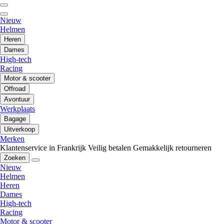
Nieuw
Helmen
Heren
Dames
High-tech
Racing
Motor & scooter
Offroad
Avontuur
Werkplaats
Bagage
Uitverkoop
Merken
Klantenservice in Frankrijk
Veilig betalen
Gemakkelijk retourneren
Zoeken
Nieuw
Helmen
Heren
Dames
High-tech
Racing
Motor & scooter