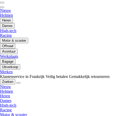
Nieuw
Helmen
Heren
Dames
High-tech
Racing
Motor & scooter
Offroad
Avontuur
Werkplaats
Bagage
Uitverkoop
Merken
Klantenservice in Frankrijk
Veilig betalen
Gemakkelijk retourneren
Zoeken
Nieuw
Helmen
Heren
Dames
High-tech
Racing
Motor & scooter