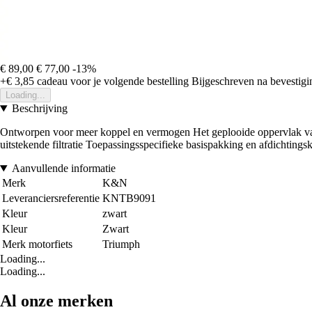
€ 89,00
€ 77,00
-13%
+€ 3,85
cadeau voor je volgende bestelling
Bijgeschreven na bevestigin
Loading...
Beschrijving
Ontworpen voor meer koppel en vermogen Het geplooide oppervlak van h
uitstekende filtratie Toepassingsspecifieke basispakking en afdichting
Aanvullende informatie
Merk
K&N
Leveranciersreferentie
KNTB9091
Kleur
zwart
Kleur
Zwart
Merk motorfiets
Triumph
Loading...
Loading...
Al onze merken