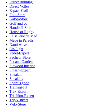
Direct Running
Direct-Volley
Espace Golf
Foot-Store
Galop-Store
Golf and co
Handball-Store
House of Rugby
La sellerie de Maé
Made in Paradis
Nauti-wave
On-Fight
Padel-Expert
Pecheur-Store
Pet and Garden
Slowood Interior
Smash-Expert
Sneak'In
Sneakids
Sport is good
Training-Fit
Trek-Expert
Triathlon-Expert
TripNBikers
Vélo-Store