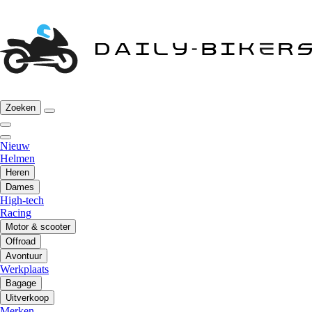
Zoeken
Nieuw
Helmen
Heren
Dames
High-tech
Racing
Motor & scooter
Offroad
Avontuur
Werkplaats
Bagage
Uitverkoop
Merken