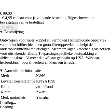
€ 99,00
+€ 4,95
cadeau voor je volgende bestelling
Bijgeschreven na
bevestiging van je bestelling
Loading...
Beschrijving
Ontworpen voor meer koppel en vermogen Het geplooide oppervlak
van het luchtfilter biedt een groot filteroppervlak en helpt de
onderhoudsinterval te verlengen. Meerdere lagen katoenen gaas zorgen
voor uitstekende filtratie Toepassingsspecifieke basispakking en
afdichtingskraal Al meer dan 40 jaar gemaakt op USA. Wasbaar,
herbruikbaar, vooraf geolied en klaar om te rijden!
Aanvullende informatie
Merk
K&N
Leveranciersreferentie
KNYA1098
Kleur
zwart/rood
Kleur
Zwart
Merk motorfiets
Yamaha
Loading...
Loading...