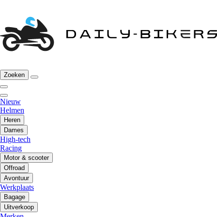
Zoeken
Nieuw
Helmen
Heren
Dames
High-tech
Racing
Motor & scooter
Offroad
Avontuur
Werkplaats
Bagage
Uitverkoop
Merken