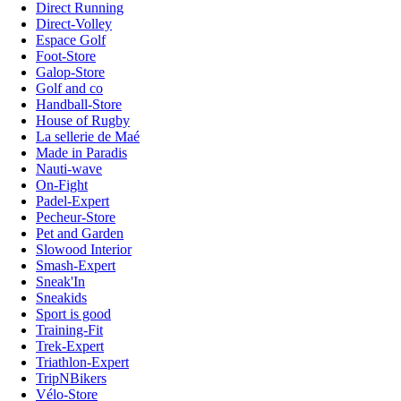
Direct Running
Direct-Volley
Espace Golf
Foot-Store
Galop-Store
Golf and co
Handball-Store
House of Rugby
La sellerie de Maé
Made in Paradis
Nauti-wave
On-Fight
Padel-Expert
Pecheur-Store
Pet and Garden
Slowood Interior
Smash-Expert
Sneak'In
Sneakids
Sport is good
Training-Fit
Trek-Expert
Triathlon-Expert
TripNBikers
Vélo-Store