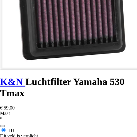
K&N
Luchtfilter Yamaha 530
Tmax
€ 59,00
Maat
*
TU
Dit veld is verplicht