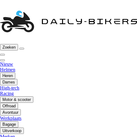
Zoeken
Nieuw
Helmen
Heren
Dames
High-tech
Racing
Motor & scooter
Offroad
Avontuur
Werkplaats
Bagage
Uitverkoop
Merken