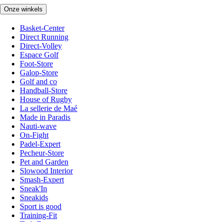
Onze winkels
Basket-Center
Direct Running
Direct-Volley
Espace Golf
Foot-Store
Galop-Store
Golf and co
Handball-Store
House of Rugby
La sellerie de Maé
Made in Paradis
Nauti-wave
On-Fight
Padel-Expert
Pecheur-Store
Pet and Garden
Slowood Interior
Smash-Expert
Sneak'In
Sneakids
Sport is good
Training-Fit