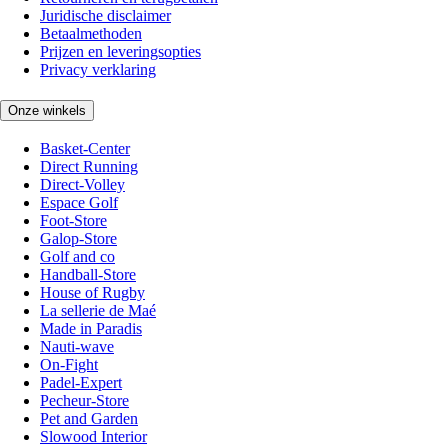
Juridische disclaimer
Betaalmethoden
Prijzen en leveringsopties
Privacy verklaring
Onze winkels
Basket-Center
Direct Running
Direct-Volley
Espace Golf
Foot-Store
Galop-Store
Golf and co
Handball-Store
House of Rugby
La sellerie de Maé
Made in Paradis
Nauti-wave
On-Fight
Padel-Expert
Pecheur-Store
Pet and Garden
Slowood Interior