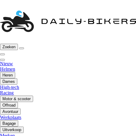
Zoeken
Nieuw
Helmen
Heren
Dames
High-tech
Racing
Motor & scooter
Offroad
Avontuur
Werkplaats
Bagage
Uitverkoop
Merken