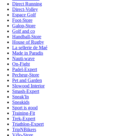
Direct Running
Direct-Volley
Espace Golf
Foot-Store
Galop-Store
Golf and co
Handball-Store
House of Rugby
La sellerie de Maé
Made in Paradis
Nauti-wave
On-Fight
Padel-Expert
Pecheur-Store
Pet and Garden
Slowood Interior
Smash-Expert
Sneak'In
Sneakids
Sport is good
Training-Fit
Trek-Expert
Triathlon-Expert
TripNBikers
Vélo-Store