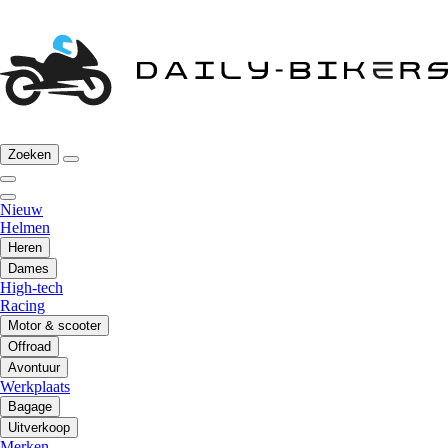
Zoeken
Nieuw
Helmen
Heren
Dames
High-tech
Racing
Motor & scooter
Offroad
Avontuur
Werkplaats
Bagage
Uitverkoop
Merken