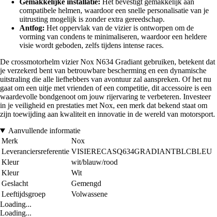
Gemakkelijke installatie:
Het bevestigt gemakkelijk aan
compatibele helmen, waardoor een snelle personalisatie van je
uitrusting mogelijk is zonder extra gereedschap.
Antfog:
Het oppervlak van de vizier is ontworpen om de
vorming van condens te minimaliseren, waardoor een heldere
visie wordt geboden, zelfs tijdens intense races.
De crossmotorhelm vizier Nox N634 Gradiant gebruiken, betekent dat
je verzekerd bent van betrouwbare bescherming en een dynamische
uitstraling die alle liefhebbers van avontuur zal aanspreken. Of het nu
gaat om een uitje met vrienden of een competitie, dit accessoire is een
waardevolle bondgenoot om jouw rijervaring te verbeteren. Investeer
in je veiligheid en prestaties met Nox, een merk dat bekend staat om
zijn toewijding aan kwaliteit en innovatie in de wereld van motorsport.
Aanvullende informatie
Merk
Nox
Leveranciersreferentie
VISIERECASQ634GRADIANTBLCBLEU
Kleur
wit/blauw/rood
Kleur
Wit
Geslacht
Gemengd
Leeftijdsgroep
Volwassene
Loading...
Loading...