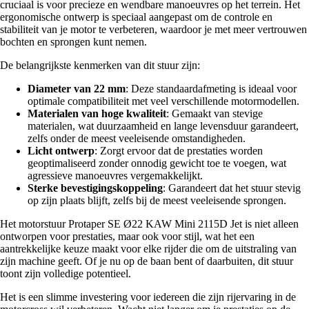
cruciaal is voor precieze en wendbare manoeuvres op het terrein. Het
ergonomische ontwerp is speciaal aangepast om de controle en
stabiliteit van je motor te verbeteren, waardoor je met meer vertrouwen
bochten en sprongen kunt nemen.
De belangrijkste kenmerken van dit stuur zijn:
Diameter van 22 mm
: Deze standaardafmeting is ideaal voor
optimale compatibiliteit met veel verschillende motormodellen.
Materialen van hoge kwaliteit
: Gemaakt van stevige
materialen, wat duurzaamheid en lange levensduur garandeert,
zelfs onder de meest veeleisende omstandigheden.
Licht ontwerp
: Zorgt ervoor dat de prestaties worden
geoptimaliseerd zonder onnodig gewicht toe te voegen, wat
agressieve manoeuvres vergemakkelijkt.
Sterke bevestigingskoppeling
: Garandeert dat het stuur stevig
op zijn plaats blijft, zelfs bij de meest veeleisende sprongen.
Het motorstuur Protaper SE Ø22 KAW Mini 2115D Jet is niet alleen
ontworpen voor prestaties, maar ook voor stijl, wat het een
aantrekkelijke keuze maakt voor elke rijder die om de uitstraling van
zijn machine geeft. Of je nu op de baan bent of daarbuiten, dit stuur
toont zijn volledige potentieel.
Het is een slimme investering voor iedereen die zijn rijervaring in de