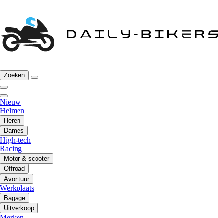
Zoeken
Nieuw
Helmen
Heren
Dames
High-tech
Racing
Motor & scooter
Offroad
Avontuur
Werkplaats
Bagage
Uitverkoop
Merken