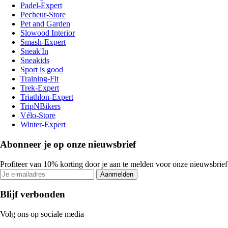
Padel-Expert
Pecheur-Store
Pet and Garden
Slowood Interior
Smash-Expert
Sneak'In
Sneakids
Sport is good
Training-Fit
Trek-Expert
Triathlon-Expert
TripNBikers
Vélo-Store
Winter-Expert
Abonneer je op onze nieuwsbrief
Profiteer van 10% korting door je aan te melden voor onze nieuwsbrief
Aanmelden
Blijf verbonden
Volg ons op sociale media