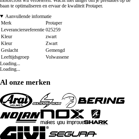
motorcross wil verbeteren. Wacht niet langer om je prestaties op de
baan te optimaliseren en ervaar de kwaliteit Protaper.
Aanvullende informatie
Merk
Protaper
Leveranciersreferentie
025259
Kleur
zwart
Kleur
Zwart
Geslacht
Gemengd
Leeftijdsgroep
Volwassene
Loading...
Loading...
Al onze merken