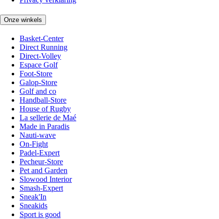
Onze winkels
Basket-Center
Direct Running
Direct-Volley
Espace Golf
Foot-Store
Galop-Store
Golf and co
Handball-Store
House of Rugby
La sellerie de Maé
Made in Paradis
Nauti-wave
On-Fight
Padel-Expert
Pecheur-Store
Pet and Garden
Slowood Interior
Smash-Expert
Sneak'In
Sneakids
Sport is good