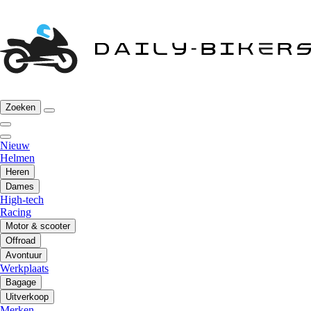
Zoeken
Nieuw
Helmen
Heren
Dames
High-tech
Racing
Motor & scooter
Offroad
Avontuur
Werkplaats
Bagage
Uitverkoop
Merken