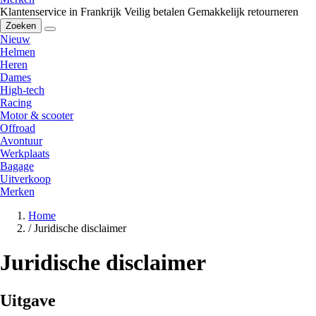
Klantenservice in Frankrijk
Veilig betalen
Gemakkelijk retourneren
Zoeken
Nieuw
Helmen
Heren
Dames
High-tech
Racing
Motor & scooter
Offroad
Avontuur
Werkplaats
Bagage
Uitverkoop
Merken
Home
/
Juridische disclaimer
Juridische disclaimer
Uitgave