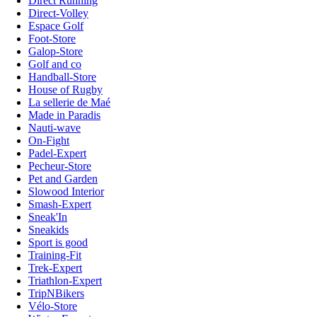
Direct Running
Direct-Volley
Espace Golf
Foot-Store
Galop-Store
Golf and co
Handball-Store
House of Rugby
La sellerie de Maé
Made in Paradis
Nauti-wave
On-Fight
Padel-Expert
Pecheur-Store
Pet and Garden
Slowood Interior
Smash-Expert
Sneak'In
Sneakids
Sport is good
Training-Fit
Trek-Expert
Triathlon-Expert
TripNBikers
Vélo-Store