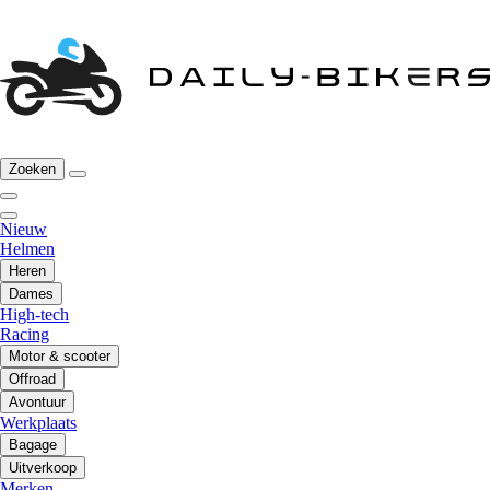
Zoeken
Nieuw
Helmen
Heren
Dames
High-tech
Racing
Motor & scooter
Offroad
Avontuur
Werkplaats
Bagage
Uitverkoop
Merken