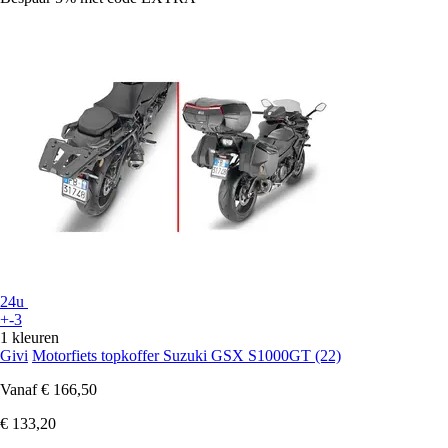
24u
+-3
1 kleuren
Givi
Motorfiets topkoffer Suzuki GSX S1000GT (22)
Vanaf
€ 166,50
€ 133,20