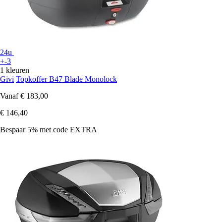
24u
+-3
1 kleuren
Givi
Topkoffer B47 Blade Monolock
Vanaf
€ 183,00
€ 146,40
Bespaar 5%
met code
EXTRA