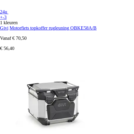
24u
+-3
1 kleuren
Givi
Motorfiets topkoffer rugleuning OBKE58A/B
Vanaf
€ 70,50
€ 56,40