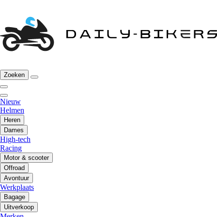
Zoeken
Nieuw
Helmen
Heren
Dames
High-tech
Racing
Motor & scooter
Offroad
Avontuur
Werkplaats
Bagage
Uitverkoop
Merken