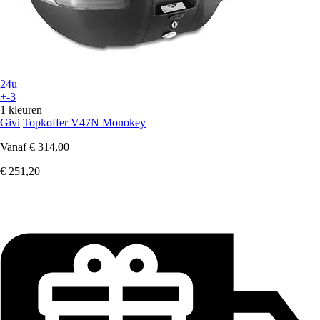
24u
+-3
1 kleuren
Givi
Topkoffer V47N Monokey
Vanaf
€ 314,00
€ 251,20