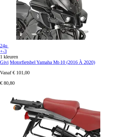
24u
+-3
1 kleuren
Givi
Motorfietsbel Yamaha Mt-10 (2016 À 2020)
Vanaf
€ 101,00
€ 80,80