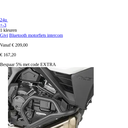
24u
+-3
1 kleuren
Givi
Bluetooth motorfiets intercom
Vanaf
€ 209,00
€ 167,20
Bespaar 5%
met code
EXTRA