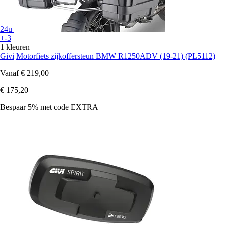
24u
+-3
1 kleuren
Givi
Motorfiets zijkoffersteun BMW R1250ADV (19-21) (PL5112)
Vanaf
€ 219,00
€ 175,20
Bespaar 5%
met code
EXTRA