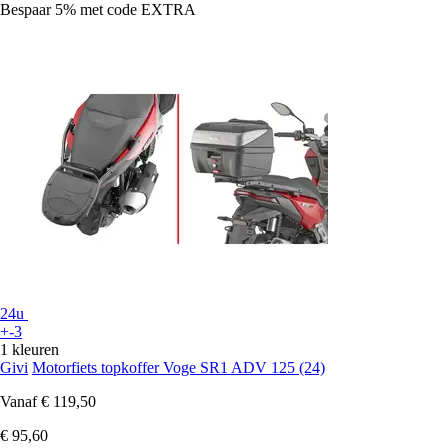
Bespaar 5%
met code
EXTRA
24u
+-3
1 kleuren
Givi
Motorfiets topkoffer Voge SR1 ADV 125 (24)
Vanaf
€ 119,50
€ 95,60