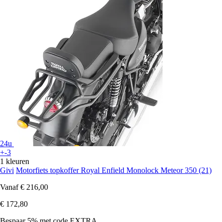
24u
+-3
1 kleuren
Givi
Motorfiets topkoffer Royal Enfield Monolock Meteor 350 (21)
Vanaf
€ 216,00
€ 172,80
Bespaar 5%
met code
EXTRA