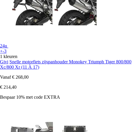
24u
+-3
1 kleuren
Givi
Snelle motorfiets zijspanhouder Monokey Triumph Tiger 800/800
Xc/800 Xr (11 À 17)
Vanaf
€ 268,00
€ 214,40
Bespaar 10%
met code
EXTRA