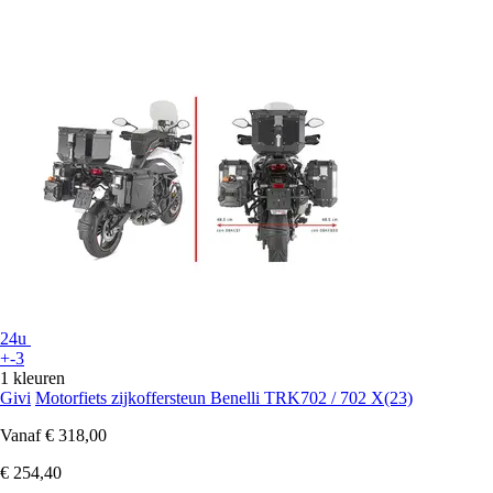
24u
+-3
1 kleuren
Givi
Motorfiets zijkoffersteun Benelli TRK702 / 702 X(23)
Vanaf
€ 318,00
€ 254,40