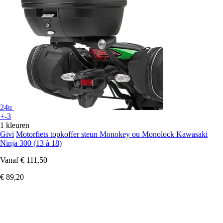
24u
+-3
1 kleuren
Givi
Motorfiets topkoffer steun Monokey ou Monolock Kawasaki
Ninja 300 (13 à 18)
Vanaf
€ 111,50
€ 89,20