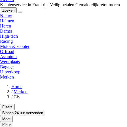
Klantenservice in Frankrijk
Veilig betalen
Gemakkelijk retourneren
Zoeken
Nieuw
Helmen
Heren
Dames
High-tech
Racing
Motor & scooter
Offroad
Avontuur
Werkplaats
Bagage
Uitverkoop
Merken
Home
/
Merken
/
Givi
Filters
Binnen 24 uur verzonden
Maat
Kleur