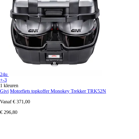
24u
+-3
1 kleuren
Givi
Motorfiets topkoffer Monokey Trekker TRK52N
Vanaf
€ 371,00
€ 296,80