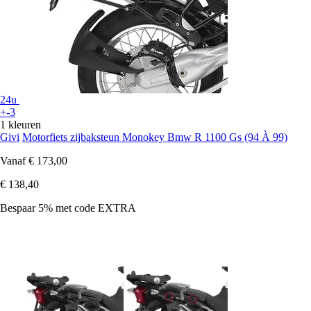
24u
+-3
1 kleuren
Givi
Motorfiets zijbaksteun Monokey Bmw R 1100 Gs (94 À 99)
Vanaf
€ 173,00
€ 138,40
Bespaar 5%
met code
EXTRA