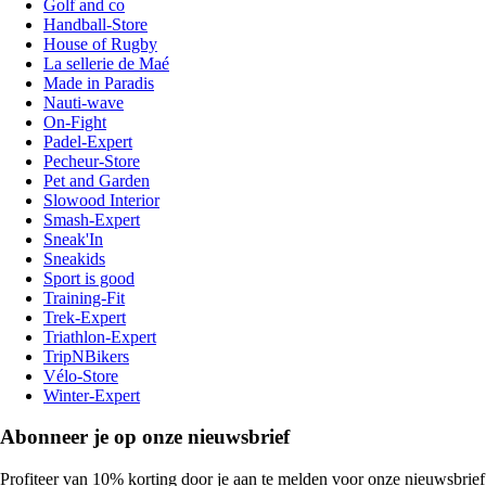
Golf and co
Handball-Store
House of Rugby
La sellerie de Maé
Made in Paradis
Nauti-wave
On-Fight
Padel-Expert
Pecheur-Store
Pet and Garden
Slowood Interior
Smash-Expert
Sneak'In
Sneakids
Sport is good
Training-Fit
Trek-Expert
Triathlon-Expert
TripNBikers
Vélo-Store
Winter-Expert
Abonneer je op onze nieuwsbrief
Profiteer van 10% korting door je aan te melden voor onze nieuwsbrief