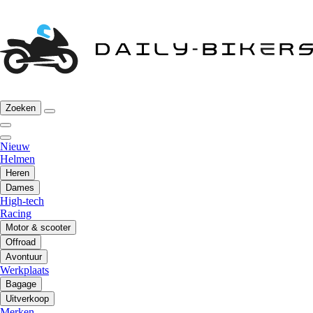
Zoeken
Nieuw
Helmen
Heren
Dames
High-tech
Racing
Motor & scooter
Offroad
Avontuur
Werkplaats
Bagage
Uitverkoop
Merken