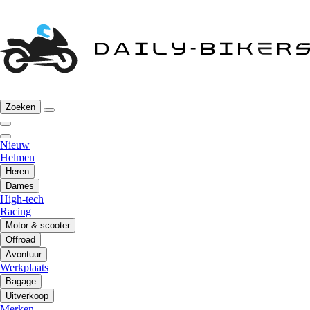
Zoeken
Nieuw
Helmen
Heren
Dames
High-tech
Racing
Motor & scooter
Offroad
Avontuur
Werkplaats
Bagage
Uitverkoop
Merken