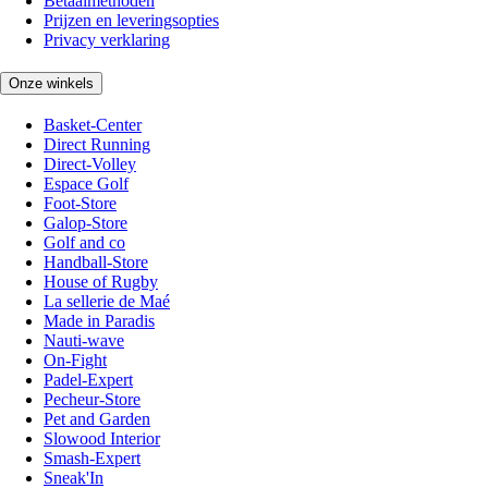
Betaalmethoden
Prijzen en leveringsopties
Privacy verklaring
Onze winkels
Basket-Center
Direct Running
Direct-Volley
Espace Golf
Foot-Store
Galop-Store
Golf and co
Handball-Store
House of Rugby
La sellerie de Maé
Made in Paradis
Nauti-wave
On-Fight
Padel-Expert
Pecheur-Store
Pet and Garden
Slowood Interior
Smash-Expert
Sneak'In