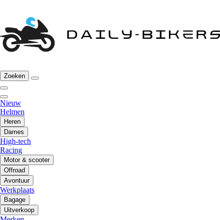
Zoeken
Nieuw
Helmen
Heren
Dames
High-tech
Racing
Motor & scooter
Offroad
Avontuur
Werkplaats
Bagage
Uitverkoop
Merken