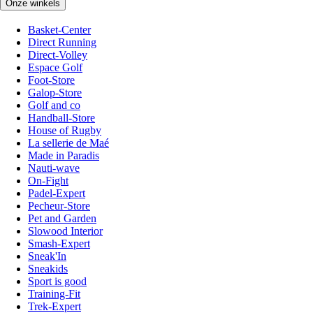
Onze winkels
Basket-Center
Direct Running
Direct-Volley
Espace Golf
Foot-Store
Galop-Store
Golf and co
Handball-Store
House of Rugby
La sellerie de Maé
Made in Paradis
Nauti-wave
On-Fight
Padel-Expert
Pecheur-Store
Pet and Garden
Slowood Interior
Smash-Expert
Sneak'In
Sneakids
Sport is good
Training-Fit
Trek-Expert