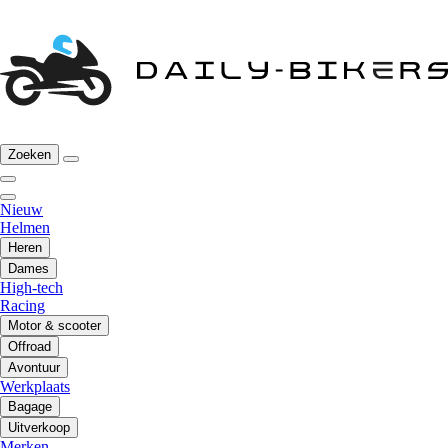
Zoeken
Nieuw
Helmen
Heren
Dames
High-tech
Racing
Motor & scooter
Offroad
Avontuur
Werkplaats
Bagage
Uitverkoop
Merken