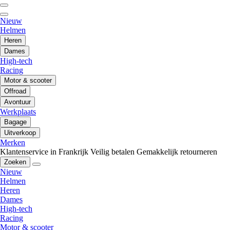
Nieuw
Helmen
Heren
Dames
High-tech
Racing
Motor & scooter
Offroad
Avontuur
Werkplaats
Bagage
Uitverkoop
Merken
Klantenservice in Frankrijk
Veilig betalen
Gemakkelijk retourneren
Zoeken
Nieuw
Helmen
Heren
Dames
High-tech
Racing
Motor & scooter