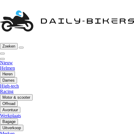
Zoeken
Nieuw
Helmen
Heren
Dames
High-tech
Racing
Motor & scooter
Offroad
Avontuur
Werkplaats
Bagage
Uitverkoop
Merken