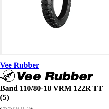
Vee Rubber
Band 110/80-18 VRM 122R TT
(5)
€ 73,70
€ 56,55
-23%