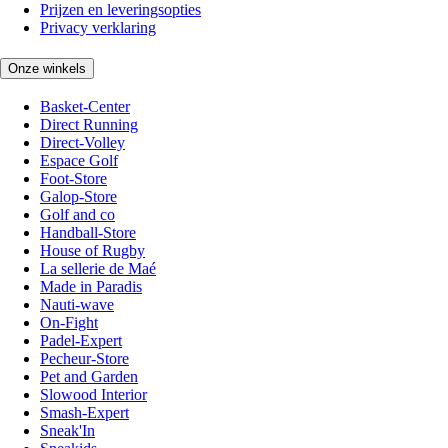
Prijzen en leveringsopties
Privacy verklaring
Onze winkels
Basket-Center
Direct Running
Direct-Volley
Espace Golf
Foot-Store
Galop-Store
Golf and co
Handball-Store
House of Rugby
La sellerie de Maé
Made in Paradis
Nauti-wave
On-Fight
Padel-Expert
Pecheur-Store
Pet and Garden
Slowood Interior
Smash-Expert
Sneak'In