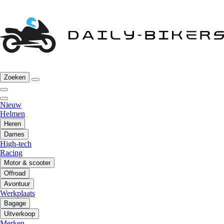
Zoeken
Nieuw
Helmen
Heren
Dames
High-tech
Racing
Motor & scooter
Offroad
Avontuur
Werkplaats
Bagage
Uitverkoop
Merken