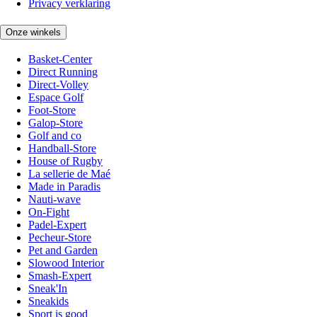
Privacy verklaring
Onze winkels
Basket-Center
Direct Running
Direct-Volley
Espace Golf
Foot-Store
Galop-Store
Golf and co
Handball-Store
House of Rugby
La sellerie de Maé
Made in Paradis
Nauti-wave
On-Fight
Padel-Expert
Pecheur-Store
Pet and Garden
Slowood Interior
Smash-Expert
Sneak'In
Sneakids
Sport is good