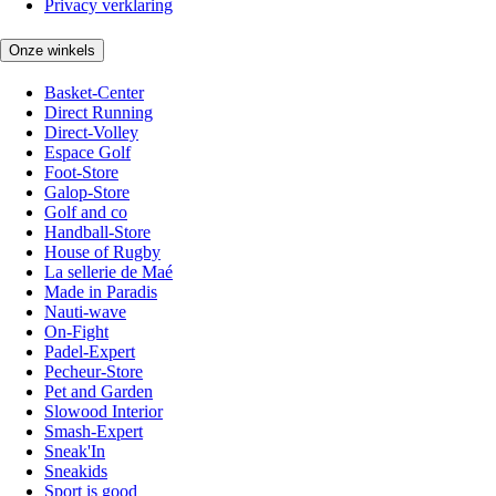
Privacy verklaring
Onze winkels
Basket-Center
Direct Running
Direct-Volley
Espace Golf
Foot-Store
Galop-Store
Golf and co
Handball-Store
House of Rugby
La sellerie de Maé
Made in Paradis
Nauti-wave
On-Fight
Padel-Expert
Pecheur-Store
Pet and Garden
Slowood Interior
Smash-Expert
Sneak'In
Sneakids
Sport is good