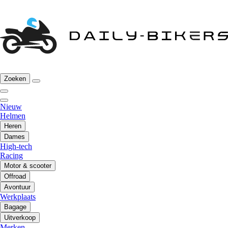
Zoeken
Nieuw
Helmen
Heren
Dames
High-tech
Racing
Motor & scooter
Offroad
Avontuur
Werkplaats
Bagage
Uitverkoop
Merken