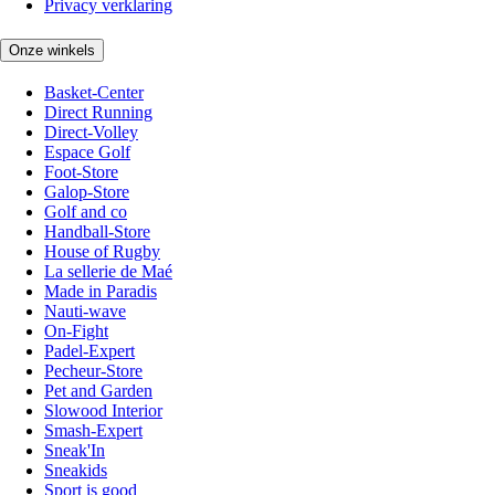
Privacy verklaring
Onze winkels
Basket-Center
Direct Running
Direct-Volley
Espace Golf
Foot-Store
Galop-Store
Golf and co
Handball-Store
House of Rugby
La sellerie de Maé
Made in Paradis
Nauti-wave
On-Fight
Padel-Expert
Pecheur-Store
Pet and Garden
Slowood Interior
Smash-Expert
Sneak'In
Sneakids
Sport is good