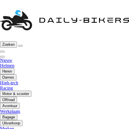
Zoeken
Nieuw
Helmen
Heren
Dames
High-tech
Racing
Motor & scooter
Offroad
Avontuur
Werkplaats
Bagage
Uitverkoop
Merken