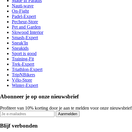
Made in Paradis
Nauti-wave
On-Fight
Padel-Expert
Pecheur-Store
Pet and Garden
Slowood Interior
Smash-Expert
Sneak'In
Sneakids
Sport is good
Training-Fit
Trek-Expert
Triathlon-Expert
TripNBikers
Vélo-Store
Winter-Expert
Abonneer je op onze nieuwsbrief
Profiteer van 10% korting door je aan te melden voor onze nieuwsbrief
Aanmelden
Blijf verbonden