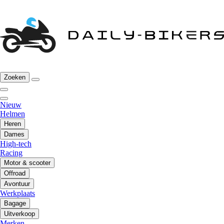
Zoeken
Nieuw
Helmen
Heren
Dames
High-tech
Racing
Motor & scooter
Offroad
Avontuur
Werkplaats
Bagage
Uitverkoop
Merken