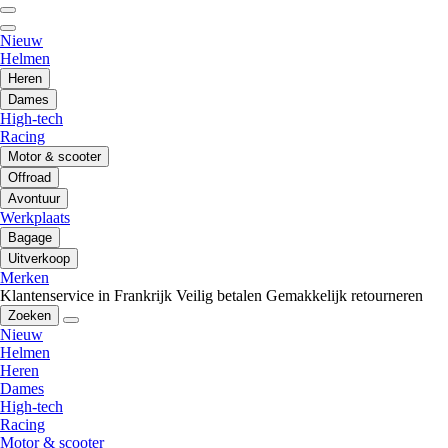
Nieuw
Helmen
Heren
Dames
High-tech
Racing
Motor & scooter
Offroad
Avontuur
Werkplaats
Bagage
Uitverkoop
Merken
Klantenservice in Frankrijk
Veilig betalen
Gemakkelijk retourneren
Zoeken
Nieuw
Helmen
Heren
Dames
High-tech
Racing
Motor & scooter