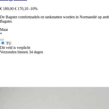
€ 189,00
€ 170,10
-10%
De Bagster comfortzadels en tankmatten worden in Normandië op ambac
Bagster.
Maat
*
TU
Dit veld is verplicht
Verzonden binnen 34 dagen