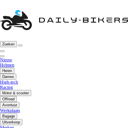
Zoeken
Nieuw
Helmen
Heren
Dames
High-tech
Racing
Motor & scooter
Offroad
Avontuur
Werkplaats
Bagage
Uitverkoop
Merken