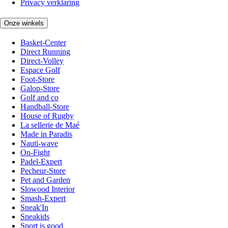
Privacy verklaring
Onze winkels
Basket-Center
Direct Running
Direct-Volley
Espace Golf
Foot-Store
Galop-Store
Golf and co
Handball-Store
House of Rugby
La sellerie de Maé
Made in Paradis
Nauti-wave
On-Fight
Padel-Expert
Pecheur-Store
Pet and Garden
Slowood Interior
Smash-Expert
Sneak'In
Sneakids
Sport is good