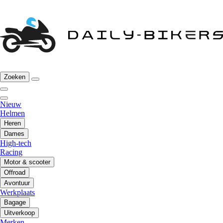
Zoeken
Nieuw
Helmen
Heren
Dames
High-tech
Racing
Motor & scooter
Offroad
Avontuur
Werkplaats
Bagage
Uitverkoop
Merken