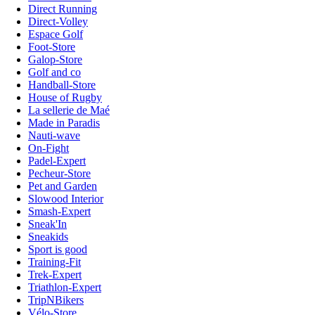
Direct Running
Direct-Volley
Espace Golf
Foot-Store
Galop-Store
Golf and co
Handball-Store
House of Rugby
La sellerie de Maé
Made in Paradis
Nauti-wave
On-Fight
Padel-Expert
Pecheur-Store
Pet and Garden
Slowood Interior
Smash-Expert
Sneak'In
Sneakids
Sport is good
Training-Fit
Trek-Expert
Triathlon-Expert
TripNBikers
Vélo-Store