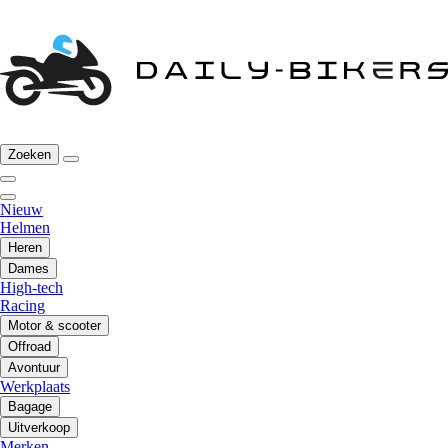
Zoeken
Nieuw
Helmen
Heren
Dames
High-tech
Racing
Motor & scooter
Offroad
Avontuur
Werkplaats
Bagage
Uitverkoop
Merken