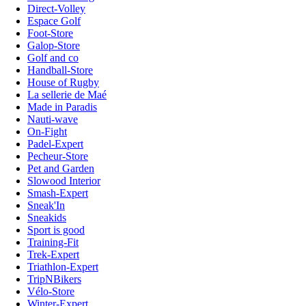
Direct-Volley
Espace Golf
Foot-Store
Galop-Store
Golf and co
Handball-Store
House of Rugby
La sellerie de Maé
Made in Paradis
Nauti-wave
On-Fight
Padel-Expert
Pecheur-Store
Pet and Garden
Slowood Interior
Smash-Expert
Sneak'In
Sneakids
Sport is good
Training-Fit
Trek-Expert
Triathlon-Expert
TripNBikers
Vélo-Store
Winter-Expert