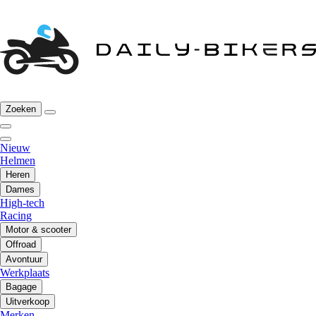
Zoeken
Nieuw
Helmen
Heren
Dames
High-tech
Racing
Motor & scooter
Offroad
Avontuur
Werkplaats
Bagage
Uitverkoop
Merken