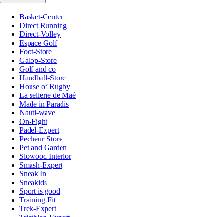
Basket-Center
Direct Running
Direct-Volley
Espace Golf
Foot-Store
Galop-Store
Golf and co
Handball-Store
House of Rugby
La sellerie de Maé
Made in Paradis
Nauti-wave
On-Fight
Padel-Expert
Pecheur-Store
Pet and Garden
Slowood Interior
Smash-Expert
Sneak'In
Sneakids
Sport is good
Training-Fit
Trek-Expert