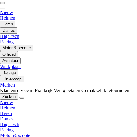
Nieuw
Helmen
Heren
Dames
High-tech
Racing
Motor & scooter
Offroad
Avontuur
Werkplaats
Bagage
Uitverkoop
Merken
Klantenservice in Frankrijk
Veilig betalen
Gemakkelijk retourneren
Zoeken
Nieuw
Helmen
Heren
Dames
High-tech
Racing
Motor & scooter