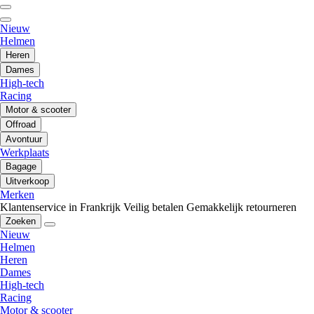
Nieuw
Helmen
Heren
Dames
High-tech
Racing
Motor & scooter
Offroad
Avontuur
Werkplaats
Bagage
Uitverkoop
Merken
Klantenservice in Frankrijk
Veilig betalen
Gemakkelijk retourneren
Zoeken
Nieuw
Helmen
Heren
Dames
High-tech
Racing
Motor & scooter