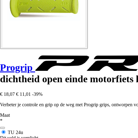
Progrip
dichtheid open einde motorfiets
€ 18,07
€ 11,01
-39%
Verbeter je controle en grip op de weg met Progrip grips, ontworpen vo
Maat
*
TU
24u
Dit veld is verplicht