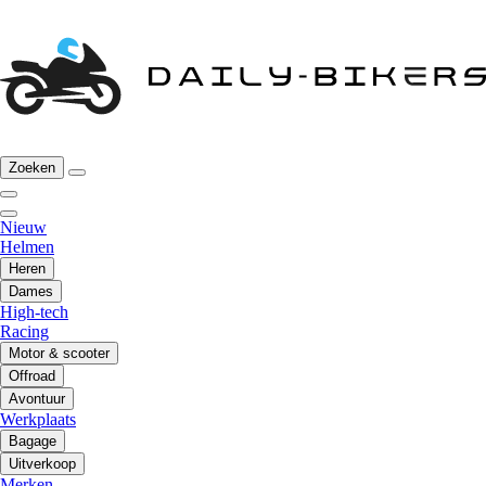
Zoeken
Nieuw
Helmen
Heren
Dames
High-tech
Racing
Motor & scooter
Offroad
Avontuur
Werkplaats
Bagage
Uitverkoop
Merken