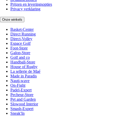
Prijzen en leveringsopties
Privacy verklaring
Onze winkels
Basket-Center
Direct Running
Direct-Volley
Espace Golf
Foot-Store
Galop-Store
Golf and co
Handball-Store
House of Rugby
La sellerie de Maé
Made in Paradis
Nauti-wave
On-Fight
Padel-Expert
Pecheur-Store
Pet and Garden
Slowood Interior
Smash-Expert
Sneak'In