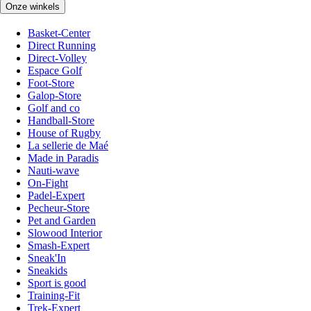
Onze winkels
Basket-Center
Direct Running
Direct-Volley
Espace Golf
Foot-Store
Galop-Store
Golf and co
Handball-Store
House of Rugby
La sellerie de Maé
Made in Paradis
Nauti-wave
On-Fight
Padel-Expert
Pecheur-Store
Pet and Garden
Slowood Interior
Smash-Expert
Sneak'In
Sneakids
Sport is good
Training-Fit
Trek-Expert