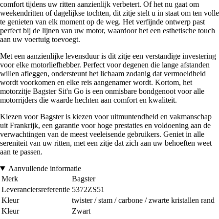
comfort tijdens uw ritten aanzienlijk verbetert. Of het nu gaat om
weekendritten of dagelijkse tochten, dit zitje stelt u in staat om ten volle
te genieten van elk moment op de weg. Het verfijnde ontwerp past
perfect bij de lijnen van uw motor, waardoor het een esthetische touch
aan uw voertuig toevoegt.
Met een aanzienlijke levensduur is dit zitje een verstandige investering
voor elke motorliefhebber. Perfect voor degenen die lange afstanden
willen afleggen, ondersteunt het lichaam zodanig dat vermoeidheid
wordt voorkomen en elke reis aangenamer wordt. Kortom, het
motorzitje Bagster Sit'n Go is een onmisbare bondgenoot voor alle
motorrijders die waarde hechten aan comfort en kwaliteit.
Kiezen voor Bagster is kiezen voor uitmuntendheid en vakmanschap
uit Frankrijk, een garantie voor hoge prestaties en voldoening aan de
verwachtingen van de meest veeleisende gebruikers. Geniet in alle
sereniteit van uw ritten, met een zitje dat zich aan uw behoeften weet
aan te passen.
Aanvullende informatie
Merk
Bagster
Leveranciersreferentie
5372ZS51
Kleur
twister / stam / carbone / zwarte kristallen rand
Kleur
Zwart