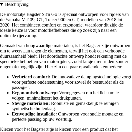
Beschrijving
De motorzitje Bagster Sit'n Go is speciaal ontworpen voor rijders van
de Yamaha MT 09, GT, Tracer 900 en GT, modellen van 2018 tot
2020. Het combineert comfort en ergonomie, waardoor dit zitje de
ideale keuze is voor motorliefhebbers die op zoek zijn naar een
optimale rijervaring.
Gemaakt van hoogwaardige materialen, is het Bagster zitje ontworpen
om te weerstaan tegen de elementen, terwijl het ook een verhoogde
duurzaamheid biedt. Het doordachte ontwerp houdt rekening met de
specifieke behoeften van motorrijders, zodat lange uren rijden zonder
ongemak mogelijk zijn. Hier zijn een paar opvallende kenmerken:
Verbeterd comfort:
De innovatieve dempingstechnologie zorgt
voor perfecte ondersteuning voor zowel de bestuurder als de
passagier.
Ergonomisch ontwerp:
Vormgegeven om het lichaam te
volgen, minimaliseert het drukpunten.
Stevige materialen:
Robuuste en gemakkelijk te reinigen
synthetische buitenlaag.
Eenvoudige installatie:
Ontworpen voor snelle montage en
perfecte passing op uw voertuig.
Kiezen voor het Bagster zitje is kiezen voor een product dat het