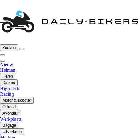
Zoeken
Nieuw
Helmen
Heren
Dames
High-tech
Racing
Motor & scooter
Offroad
Avontuur
Werkplaats
Bagage
Uitverkoop
Merken