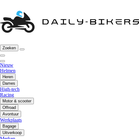
Zoeken
Nieuw
Helmen
Heren
Dames
High-tech
Racing
Motor & scooter
Offroad
Avontuur
Werkplaats
Bagage
Uitverkoop
Merken