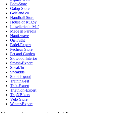
Foot-Store
Galop-Store
Golf and co
Handball-Store
House of Rugby
La sellerie de Maé
Made in Paradis
Nauti-wave
On-Fight
Padel-Expert
Pecheur-Store
Pet and Garden
Slowood Interior
Smash-Expert
Sneak'In
Sneakids
Sport is good
Training-Fit
Trek-Expert
Triathlon-Expert
TripNBikers
Vélo-Store
Winter-Expert