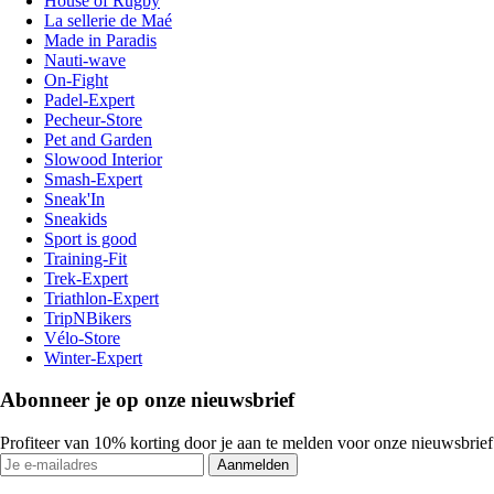
House of Rugby
La sellerie de Maé
Made in Paradis
Nauti-wave
On-Fight
Padel-Expert
Pecheur-Store
Pet and Garden
Slowood Interior
Smash-Expert
Sneak'In
Sneakids
Sport is good
Training-Fit
Trek-Expert
Triathlon-Expert
TripNBikers
Vélo-Store
Winter-Expert
Abonneer je op onze nieuwsbrief
Profiteer van 10% korting door je aan te melden voor onze nieuwsbrief
Aanmelden