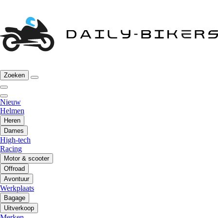
Zoeken
Nieuw
Helmen
Heren
Dames
High-tech
Racing
Motor & scooter
Offroad
Avontuur
Werkplaats
Bagage
Uitverkoop
Merken