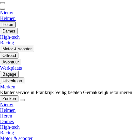
Nieuw
Helmen
Heren
Dames
High-tech
Racing
Motor & scooter
Offroad
Avontuur
Werkplaats
Bagage
Uitverkoop
Merken
Klantenservice in Frankrijk
Veilig betalen
Gemakkelijk retourneren
Zoeken
Nieuw
Helmen
Heren
Dames
High-tech
Racing
Motor & scooter