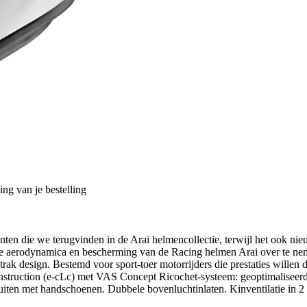
ng van je bestelling
ten die we terugvinden in de Arai helmencollectie, terwijl het ook ni
r de aerodynamica en bescherming van de Racing helmen Arai over te 
rak design. Bestemd voor sport-toer motorrijders die prestaties willen
struction (e-cLc) met VAS Concept Ricochet-systeem: geoptimaliseerde
uiten met handschoenen. Dubbele bovenluchtinlaten. Kinventilatie in 2 