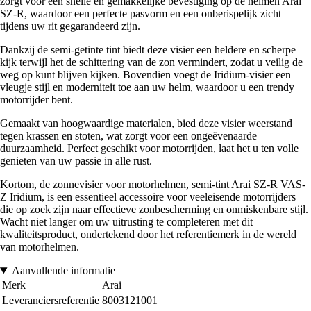
zorgt voor een snelle en gemakkelijke bevestiging op de helmen Arai
SZ-R, waardoor een perfecte pasvorm en een onberispelijk zicht
tijdens uw rit gegarandeerd zijn.
Dankzij de semi-getinte tint biedt deze visier een heldere en scherpe
kijk terwijl het de schittering van de zon vermindert, zodat u veilig de
weg op kunt blijven kijken. Bovendien voegt de Iridium-visier een
vleugje stijl en moderniteit toe aan uw helm, waardoor u een trendy
motorrijder bent.
Gemaakt van hoogwaardige materialen, bied deze visier weerstand
tegen krassen en stoten, wat zorgt voor een ongeëvenaarde
duurzaamheid. Perfect geschikt voor motorrijden, laat het u ten volle
genieten van uw passie in alle rust.
Kortom, de zonnevisier voor motorhelmen, semi-tint Arai SZ-R VAS-
Z Iridium, is een essentieel accessoire voor veeleisende motorrijders
die op zoek zijn naar effectieve zonbescherming en onmiskenbare stijl.
Wacht niet langer om uw uitrusting te completeren met dit
kwaliteitsproduct, ondertekend door het referentiemerk in de wereld
van motorhelmen.
Aanvullende informatie
Merk
Arai
Leveranciersreferentie
8003121001