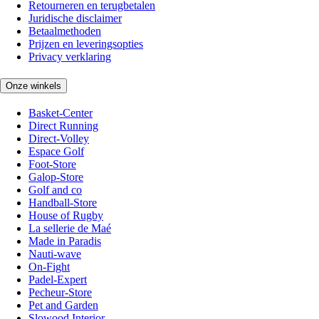
Retourneren en terugbetalen
Juridische disclaimer
Betaalmethoden
Prijzen en leveringsopties
Privacy verklaring
Onze winkels
Basket-Center
Direct Running
Direct-Volley
Espace Golf
Foot-Store
Galop-Store
Golf and co
Handball-Store
House of Rugby
La sellerie de Maé
Made in Paradis
Nauti-wave
On-Fight
Padel-Expert
Pecheur-Store
Pet and Garden
Slowood Interior