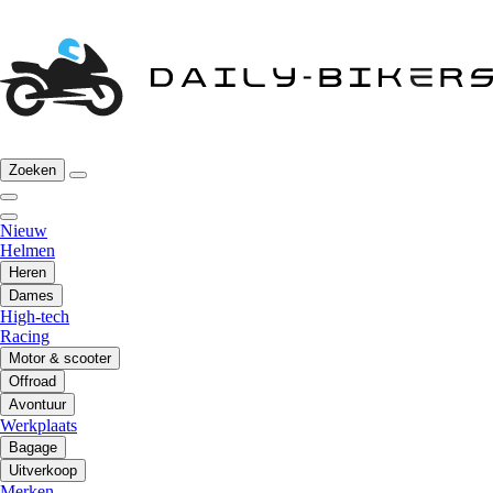
Zoeken
Nieuw
Helmen
Heren
Dames
High-tech
Racing
Motor & scooter
Offroad
Avontuur
Werkplaats
Bagage
Uitverkoop
Merken