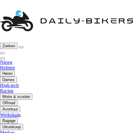
Zoeken
Nieuw
Helmen
Heren
Dames
High-tech
Racing
Motor & scooter
Offroad
Avontuur
Werkplaats
Bagage
Uitverkoop
Merken