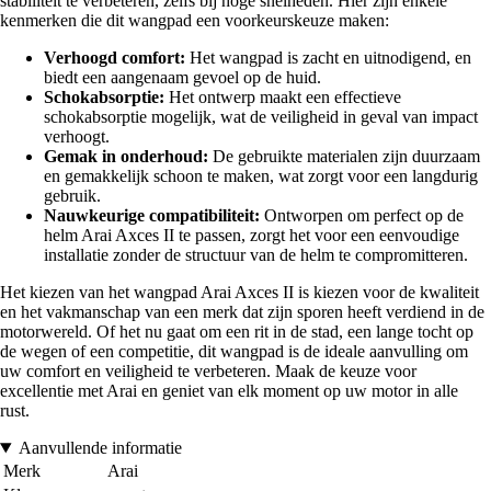
stabiliteit te verbeteren, zelfs bij hoge snelheden. Hier zijn enkele
kenmerken die dit wangpad een voorkeurskeuze maken:
Verhoogd comfort:
Het wangpad is zacht en uitnodigend, en
biedt een aangenaam gevoel op de huid.
Schokabsorptie:
Het ontwerp maakt een effectieve
schokabsorptie mogelijk, wat de veiligheid in geval van impact
verhoogt.
Gemak in onderhoud:
De gebruikte materialen zijn duurzaam
en gemakkelijk schoon te maken, wat zorgt voor een langdurig
gebruik.
Nauwkeurige compatibiliteit:
Ontworpen om perfect op de
helm Arai Axces II te passen, zorgt het voor een eenvoudige
installatie zonder de structuur van de helm te compromitteren.
Het kiezen van het wangpad Arai Axces II is kiezen voor de kwaliteit
en het vakmanschap van een merk dat zijn sporen heeft verdiend in de
motorwereld. Of het nu gaat om een rit in de stad, een lange tocht op
de wegen of een competitie, dit wangpad is de ideale aanvulling om
uw comfort en veiligheid te verbeteren. Maak de keuze voor
excellentie met Arai en geniet van elk moment op uw motor in alle
rust.
Aanvullende informatie
Merk
Arai