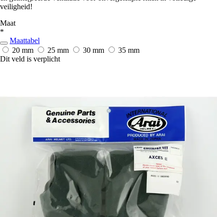
veiligheid!
Maat
*
Maattabel
20 mm
25 mm
30 mm
35 mm
Dit veld is verplicht