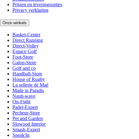
Prijzen en leveringsopties
Privacy verklaring
Onze winkels
Basket-Center
Direct Running
Direct-Volley
Espace Golf
Foot-Store
Galop-Store
Golf and co
Handball-Store
House of Rugby
La sellerie de Maé
Made in Paradis
Nauti-wave
On-Fight
Padel-Expert
Pecheur-Store
Pet and Garden
Slowood Interior
Smash-Expert
Sneak'In