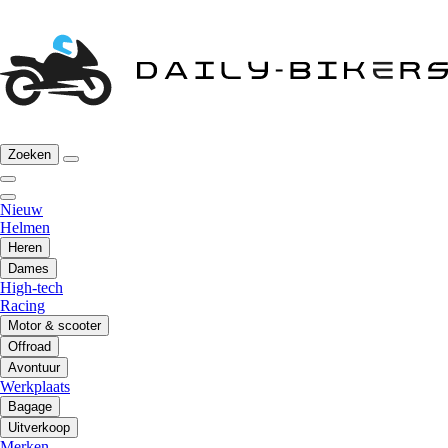
Zoeken
Nieuw
Helmen
Heren
Dames
High-tech
Racing
Motor & scooter
Offroad
Avontuur
Werkplaats
Bagage
Uitverkoop
Merken