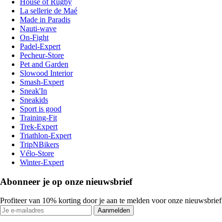
House of Rugby
La sellerie de Maé
Made in Paradis
Nauti-wave
On-Fight
Padel-Expert
Pecheur-Store
Pet and Garden
Slowood Interior
Smash-Expert
Sneak'In
Sneakids
Sport is good
Training-Fit
Trek-Expert
Triathlon-Expert
TripNBikers
Vélo-Store
Winter-Expert
Abonneer je op onze nieuwsbrief
Profiteer van 10% korting door je aan te melden voor onze nieuwsbrief
Aanmelden