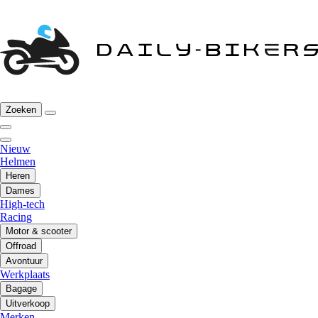
Zoeken
Nieuw
Helmen
Heren
Dames
High-tech
Racing
Motor & scooter
Offroad
Avontuur
Werkplaats
Bagage
Uitverkoop
Merken