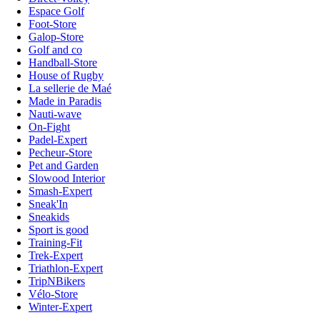
Espace Golf
Foot-Store
Galop-Store
Golf and co
Handball-Store
House of Rugby
La sellerie de Maé
Made in Paradis
Nauti-wave
On-Fight
Padel-Expert
Pecheur-Store
Pet and Garden
Slowood Interior
Smash-Expert
Sneak'In
Sneakids
Sport is good
Training-Fit
Trek-Expert
Triathlon-Expert
TripNBikers
Vélo-Store
Winter-Expert