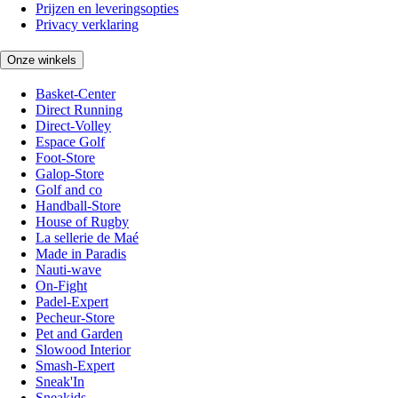
Prijzen en leveringsopties
Privacy verklaring
Onze winkels
Basket-Center
Direct Running
Direct-Volley
Espace Golf
Foot-Store
Galop-Store
Golf and co
Handball-Store
House of Rugby
La sellerie de Maé
Made in Paradis
Nauti-wave
On-Fight
Padel-Expert
Pecheur-Store
Pet and Garden
Slowood Interior
Smash-Expert
Sneak'In
Sneakids