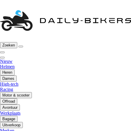
Zoeken
Nieuw
Helmen
Heren
Dames
High-tech
Racing
Motor & scooter
Offroad
Avontuur
Werkplaats
Bagage
Uitverkoop
Merken