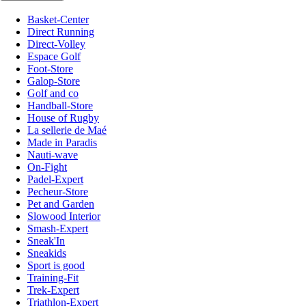
Basket-Center
Direct Running
Direct-Volley
Espace Golf
Foot-Store
Galop-Store
Golf and co
Handball-Store
House of Rugby
La sellerie de Maé
Made in Paradis
Nauti-wave
On-Fight
Padel-Expert
Pecheur-Store
Pet and Garden
Slowood Interior
Smash-Expert
Sneak'In
Sneakids
Sport is good
Training-Fit
Trek-Expert
Triathlon-Expert