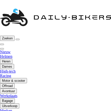
Zoeken
Nieuw
Helmen
Heren
Dames
High-tech
Racing
Motor & scooter
Offroad
Avontuur
Werkplaats
Bagage
Uitverkoop
Merken