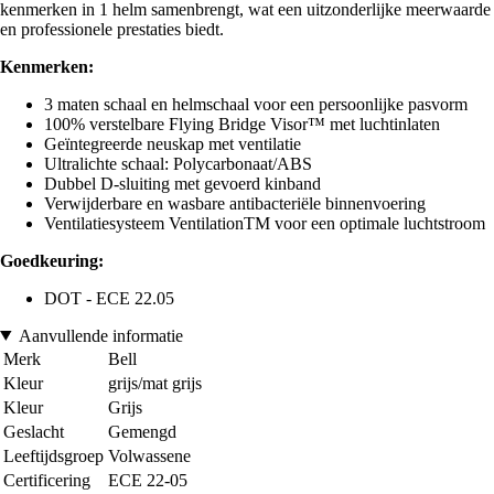
kenmerken in 1 helm samenbrengt, wat een uitzonderlijke meerwaarde
en professionele prestaties biedt.
Kenmerken:
3 maten schaal en helmschaal voor een persoonlijke pasvorm
100% verstelbare Flying Bridge Visor™ met luchtinlaten
Geïntegreerde neuskap met ventilatie
Ultralichte schaal: Polycarbonaat/ABS
Dubbel D-sluiting met gevoerd kinband
Verwijderbare en wasbare antibacteriële binnenvoering
Ventilatiesysteem VentilationTM voor een optimale luchtstroom
Goedkeuring:
DOT - ECE 22.05
Aanvullende informatie
Merk
Bell
Kleur
grijs/mat grijs
Kleur
Grijs
Geslacht
Gemengd
Leeftijdsgroep
Volwassene
Certificering
ECE 22-05