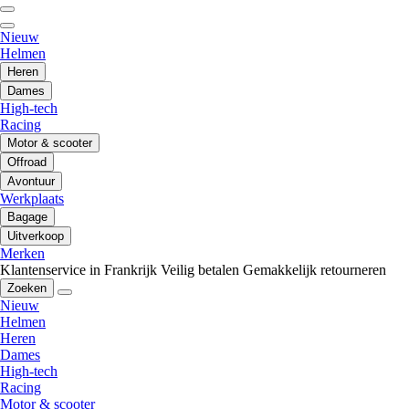
Nieuw
Helmen
Heren
Dames
High-tech
Racing
Motor & scooter
Offroad
Avontuur
Werkplaats
Bagage
Uitverkoop
Merken
Klantenservice in Frankrijk
Veilig betalen
Gemakkelijk retourneren
Zoeken
Nieuw
Helmen
Heren
Dames
High-tech
Racing
Motor & scooter