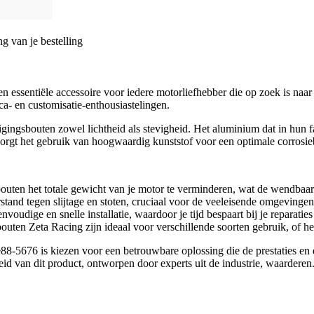
g van je bestelling
 essentiële accessoire voor iedere motorliefhebber die op zoek is naa
a- en customisatie-enthousiastelingen.
ngsbouten zowel lichtheid als stevigheid. Het aluminium dat in hun f
zorgt het gebruik van hoogwaardig kunststof voor een optimale corrosie
ten het totale gewicht van je motor te verminderen, wat de wendbaarh
tand tegen slijtage en stoten, cruciaal voor de veeleisende omgevinge
udige en snelle installatie, waardoor je tijd bespaart bij je reparatie
uten Zeta Racing zijn ideaal voor verschillende soorten gebruik, of het
-5676 is kiezen voor een betrouwbare oplossing die de prestaties en es
heid van dit product, ontworpen door experts uit de industrie, waarderen