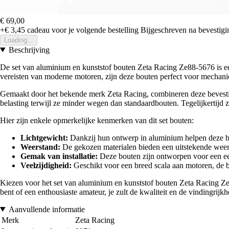
€ 69,00
+€ 3,45
cadeau voor je volgende bestelling
Bijgeschreven na bevestigin
Loading...
Beschrijving
De set van aluminium en kunststof bouten Zeta Racing Ze88-5676 is een
vereisten van moderne motoren, zijn deze bouten perfect voor mechanic
Gemaakt door het bekende merk Zeta Racing, combineren deze bevestigi
belasting terwijl ze minder wegen dan standaardbouten. Tegelijkertijd 
Hier zijn enkele opmerkelijke kenmerken van dit set bouten:
Lichtgewicht:
Dankzij hun ontwerp in aluminium helpen deze bou
Weerstand:
De gekozen materialen bieden een uitstekende weers
Gemak van installatie:
Deze bouten zijn ontworpen voor een eenvo
Veelzijdigheid:
Geschikt voor een breed scala aan motoren, de bo
Kiezen voor het set van aluminium en kunststof bouten Zeta Racing Ze88
bent of een enthousiaste amateur, je zult de kwaliteit en de vindingrijk
Aanvullende informatie
Merk
Zeta Racing