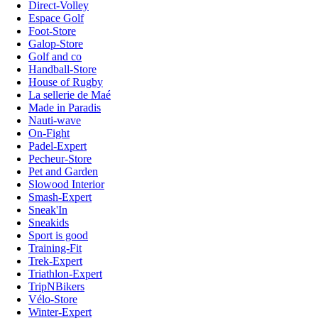
Direct-Volley
Espace Golf
Foot-Store
Galop-Store
Golf and co
Handball-Store
House of Rugby
La sellerie de Maé
Made in Paradis
Nauti-wave
On-Fight
Padel-Expert
Pecheur-Store
Pet and Garden
Slowood Interior
Smash-Expert
Sneak'In
Sneakids
Sport is good
Training-Fit
Trek-Expert
Triathlon-Expert
TripNBikers
Vélo-Store
Winter-Expert