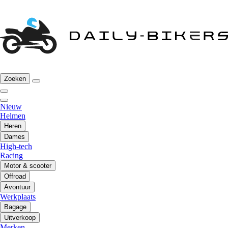
Zoeken
Nieuw
Helmen
Heren
Dames
High-tech
Racing
Motor & scooter
Offroad
Avontuur
Werkplaats
Bagage
Uitverkoop
Merken