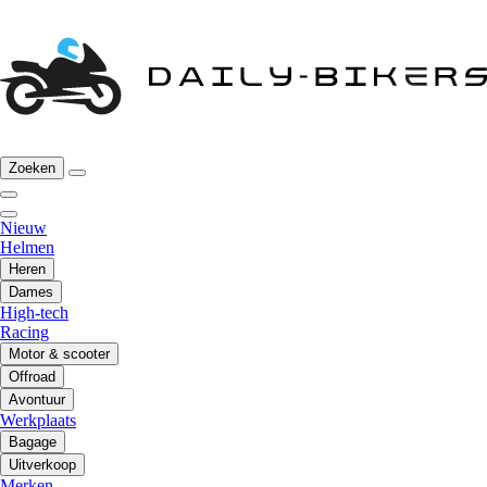
Zoeken
Nieuw
Helmen
Heren
Dames
High-tech
Racing
Motor & scooter
Offroad
Avontuur
Werkplaats
Bagage
Uitverkoop
Merken