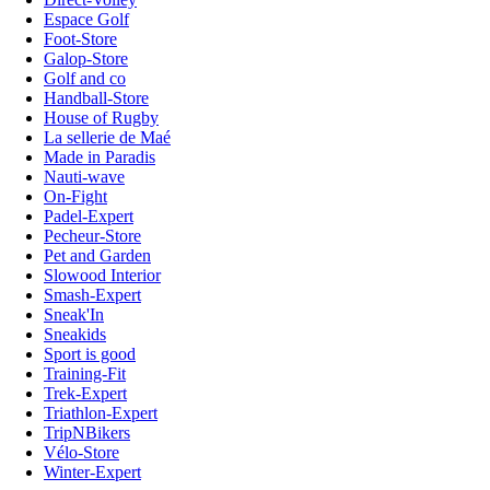
Espace Golf
Foot-Store
Galop-Store
Golf and co
Handball-Store
House of Rugby
La sellerie de Maé
Made in Paradis
Nauti-wave
On-Fight
Padel-Expert
Pecheur-Store
Pet and Garden
Slowood Interior
Smash-Expert
Sneak'In
Sneakids
Sport is good
Training-Fit
Trek-Expert
Triathlon-Expert
TripNBikers
Vélo-Store
Winter-Expert