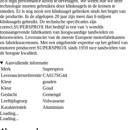
zo'n high performance kroon te bevestigen. We weten hoe we deze
technologie moeten gebruiken door klinknagels in de kronen te
smeden. Er is nog nooit een klinknagel gebroken sinds het begin van
de productie. In de afgelopen 20 jaar zijn meer dan 6 miljoen
klinknagels gebruikt. De technische specificaties zijn
correct.SUPERSPROX Het bedrijf is een van 's werelds
toonaangevende fabrikanten van hoogwaardige tandwielen en
kroonwielen. Leverancier van de meeste Europese motorfabrikanten
en fabrieksraceteams. Met een uitgebreide expertise op het gebied van
motoren produceert SUPERSPROX sinds 1959 race tandwielen van
de hoogste kwaliteit.
Aanvullende informatie
Merk
Supersprox
Leveranciersreferentie
CA617SG44
Kleur
gouden
Kleur
Goud
Geslacht
Gemengd
Leeftijdsgroep
Volwassene
Karakteristiek
Aluminium
Loading...
Loading...