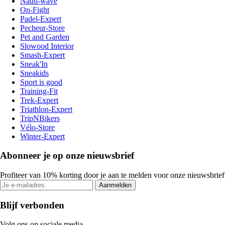
Nauti-wave
On-Fight
Padel-Expert
Pecheur-Store
Pet and Garden
Slowood Interior
Smash-Expert
Sneak'In
Sneakids
Sport is good
Training-Fit
Trek-Expert
Triathlon-Expert
TripNBikers
Vélo-Store
Winter-Expert
Abonneer je op onze nieuwsbrief
Profiteer van 10% korting door je aan te melden voor onze nieuwsbrief
Aanmelden
Blijf verbonden
Volg ons op sociale media