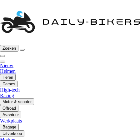
Zoeken
Nieuw
Helmen
Heren
Dames
High-tech
Racing
Motor & scooter
Offroad
Avontuur
Werkplaats
Bagage
Uitverkoop
Merken