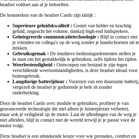
headset voldoet aan al je behoeften.
De kenmerken van de headset Cardo zijn talrijk :
Superieure geluidskwaliteit :
Geniet van helder en krachtig
geluid, ongeacht het volume, dankzij high-end luidsprekers.
Geïntegreerde communicatietechnologie :
Blijf in contact met
je vrienden en collega's op de weg zonder je handschoenen uit te
trekken.
Gebruiksgemak :
De intuïtieve bedieningselementen stellen je
in staat om het gemakkelijk te gebruiken, zelfs tijdens het rijden.
Weerbestendigheid :
Ontworpen om bestand te zijn tegen
verschillende weersomstandigheden, is deze headset ideaal voor
buitengebruik.
Langdurige batterijduur :
Voorzien van een duurzame batterij,
vergezelt de headset je gedurende je hele rit zonder
onderbreking.
Door de headset Cardo avec module te gebruiken, profiteer je van
geavanceerde technologie die niet alleen je luisterplezier verbetert,
maar ook je veiligheid op de motor. Laat de afleidingen van de weg je
niet afleiden, blijf in contact met de wereld terwijl je je passie voor de
motor volgt.
Deze headset is een uitstekende keuze voor wie prestaties, comfort en