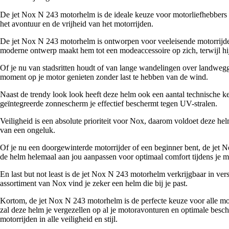
De jet Nox N 243 motorhelm is de ideale keuze voor motorliefhebbers 
het avontuur en de vrijheid van het motorrijden.
De jet Nox N 243 motorhelm is ontworpen voor veeleisende motorrijders
moderne ontwerp maakt hem tot een modeaccessoire op zich, terwijl hij 
Of je nu van stadsritten houdt of van lange wandelingen over landweg
moment op je motor genieten zonder last te hebben van de wind.
Naast de trendy look look heeft deze helm ook een aantal technische ke
geïntegreerde zonnescherm je effectief beschermt tegen UV-stralen.
Veiligheid is een absolute prioriteit voor Nox, daarom voldoet deze hel
van een ongeluk.
Of je nu een doorgewinterde motorrijder of een beginner bent, de jet 
de helm helemaal aan jou aanpassen voor optimaal comfort tijdens je mo
En last but not least is de jet Nox N 243 motorhelm verkrijgbaar in vers
assortiment van Nox vind je zeker een helm die bij je past.
Kortom, de jet Nox N 243 motorhelm is de perfecte keuze voor alle moto
zal deze helm je vergezellen op al je motoravonturen en optimale besc
motorrijden in alle veiligheid en stijl.