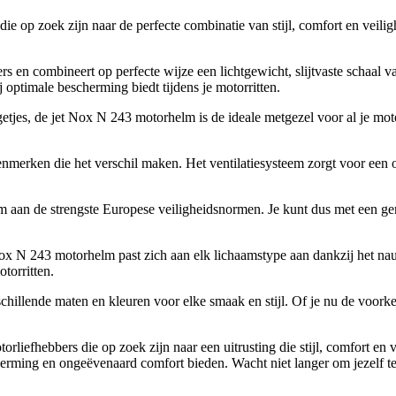
die op zoek zijn naar de perfecte combinatie van stijl, comfort en ve
 en combineert op perfecte wijze een lichtgewicht, slijtvaste schaal 
optimale bescherming biedt tijdens je motorritten.
getjes, de jet Nox N 243 motorhelm is de ideale metgezel voor al je m
nmerken die het verschil maken. Het ventilatiesysteem zorgt voor een op
m aan de strengste Europese veiligheidsnormen. Je kunt dus met een geru
Nox N 243 motorhelm past zich aan elk lichaamstype aan dankzij het na
torritten.
chillende maten en kleuren voor elke smaak en stijl. Of je nu de voorkeu
rliefhebbers die op zoek zijn naar een uitrusting die stijl, comfort e
herming en ongeëvenaard comfort bieden. Wacht niet langer om jezelf te