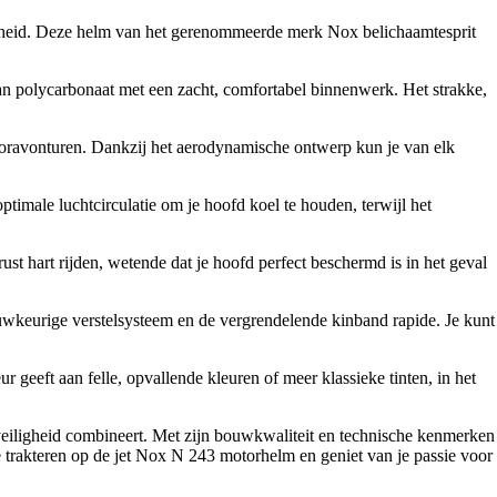
iligheid. Deze helm van het gerenommeerde merk Nox belichaamtesprit
van polycarbonaat met een zacht, comfortabel binnenwerk. Het strakke,
otoravonturen. Dankzij het aerodynamische ontwerp kun je van elk
timale luchtcirculatie om je hoofd koel te houden, terwijl het
st hart rijden, wetende dat je hoofd perfect beschermd is in het geval
uwkeurige verstelsysteem en de vergrendelende kinband rapide. Je kunt
r geeft aan felle, opvallende kleuren of meer klassieke tinten, in het
n veiligheid combineert. Met zijn bouwkwaliteit en technische kenmerken
 trakteren op de jet Nox N 243 motorhelm en geniet van je passie voor