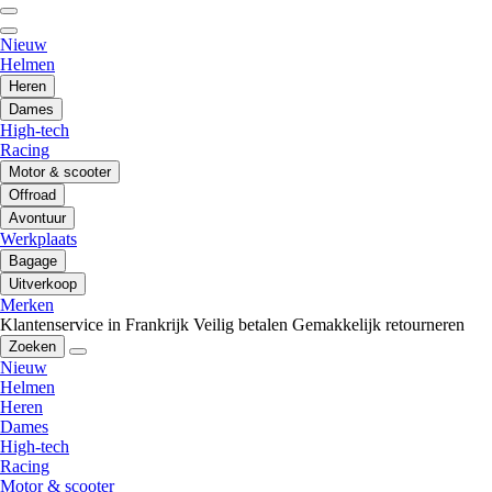
Nieuw
Helmen
Heren
Dames
High-tech
Racing
Motor & scooter
Offroad
Avontuur
Werkplaats
Bagage
Uitverkoop
Merken
Klantenservice in Frankrijk
Veilig betalen
Gemakkelijk retourneren
Zoeken
Nieuw
Helmen
Heren
Dames
High-tech
Racing
Motor & scooter