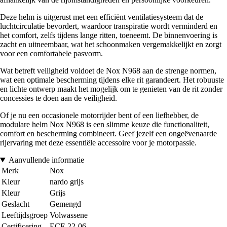
Deze helm is uitgerust met een efficiënt ventilatiesysteem dat de
luchtcirculatie bevordert, waardoor transpiratie wordt verminderd en
het comfort, zelfs tijdens lange ritten, toeneemt. De binnenvoering is
zacht en uitneembaar, wat het schoonmaken vergemakkelijkt en zorgt
voor een comfortabele pasvorm.
Wat betreft veiligheid voldoet de Nox N968 aan de strenge normen,
wat een optimale bescherming tijdens elke rit garandeert. Het robuuste
en lichte ontwerp maakt het mogelijk om te genieten van de rit zonder
concessies te doen aan de veiligheid.
Of je nu een occasionele motorrijder bent of een liefhebber, de
modulare helm Nox N968 is een slimme keuze die functionaliteit,
comfort en bescherming combineert. Geef jezelf een ongeëvenaarde
rijervaring met deze essentiële accessoire voor je motorpassie.
Aanvullende informatie
Merk
Nox
Kleur
nardo grijs
Kleur
Grijs
Geslacht
Gemengd
Leeftijdsgroep
Volwassene
Certificering
ECE 22-06