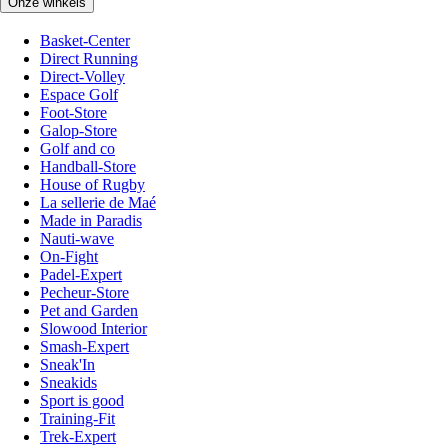
Onze winkels
Basket-Center
Direct Running
Direct-Volley
Espace Golf
Foot-Store
Galop-Store
Golf and co
Handball-Store
House of Rugby
La sellerie de Maé
Made in Paradis
Nauti-wave
On-Fight
Padel-Expert
Pecheur-Store
Pet and Garden
Slowood Interior
Smash-Expert
Sneak'In
Sneakids
Sport is good
Training-Fit
Trek-Expert