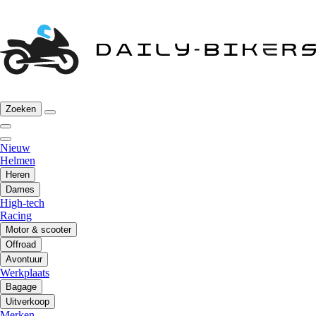
Zoeken
Nieuw
Helmen
Heren
Dames
High-tech
Racing
Motor & scooter
Offroad
Avontuur
Werkplaats
Bagage
Uitverkoop
Merken